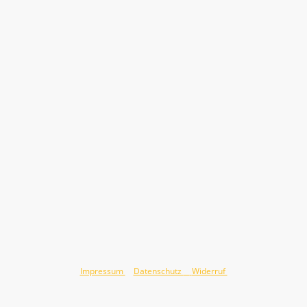
©Urheberrecht Jörg Hauswald 2026. Alle Rechte vorbehalten.
Impressum
&
Datenschutz
&
Widerruf