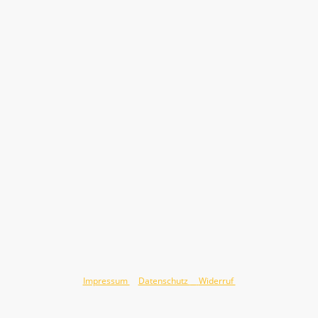
©Urheberrecht Jörg Hauswald 2026. Alle Rechte vorbehalten.
Impressum
&
Datenschutz
&
Widerruf