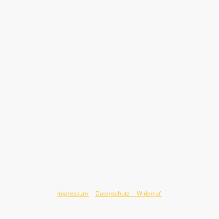
©Urheberrecht Jörg Hauswald 2026. Alle Rechte vorbehalten.
Impressum
&
Datenschutz
&
Widerruf