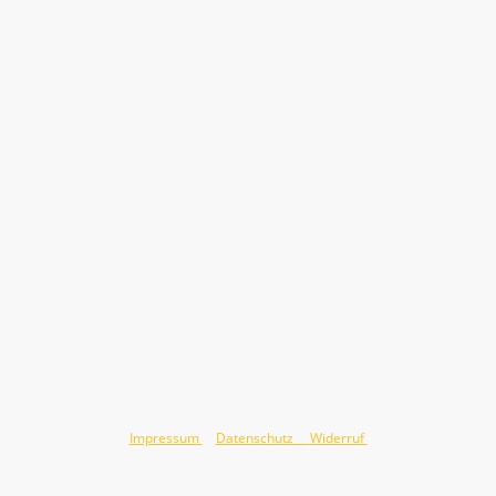
©Urheberrecht Jörg Hauswald 2026. Alle Rechte vorbehalten.
Impressum
&
Datenschutz
&
Widerruf