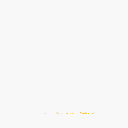
©Urheberrecht Jörg Hauswald 2026. Alle Rechte vorbehalten.
Impressum
&
Datenschutz
&
Widerruf